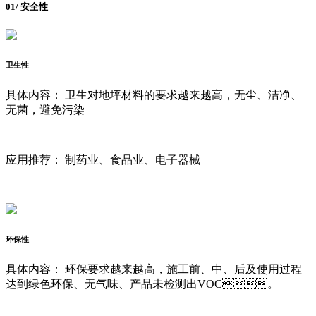
01/
安全性
卫生性
具体内容：
卫生对地坪材料的要求越来越高，无尘、洁净、
无菌，避免污染
应用推荐：
制药业、食品业、电子器械
环保性
具体内容：
环保要求越来越高，施工前、中、后及使用过程
达到绿色环保、无气味、产品未检测出VOC。