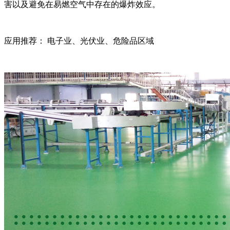
害以及避免在易燃空气中存在的爆炸效应。
应用推荐：
电子业、光伏业、危险品区域