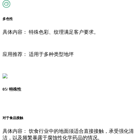
多色性
具体内容：
特殊色彩、纹理满足客户要求。
应用推荐：
适用于多种类型地坪
05/
特殊性
对于食品接触
具体内容：
饮食行业中的地面须适合直接接触，承受强化清
洁，以及频繁暴露于腐蚀性化学药品的情况。