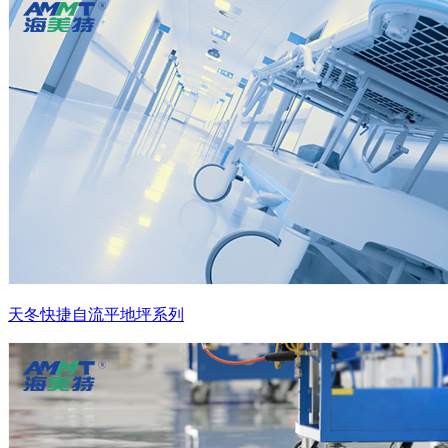
天冬快捷自流平地坪系列