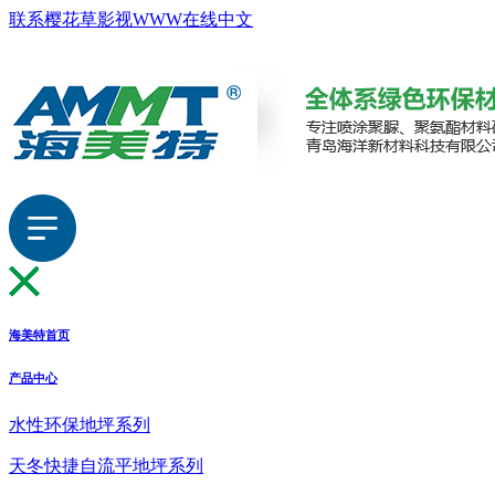
联系樱花草影视WWW在线中文
海美特首页
产品中心
水性环保地坪系列
天冬快捷自流平地坪系列