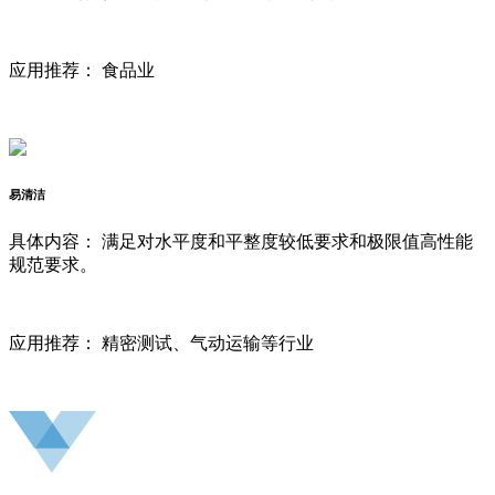
应用推荐：
食品业
易清洁
具体内容：
满足对水平度和平整度较低要求和极限值高性能
规范要求。
应用推荐：
精密测试、气动运输等行业