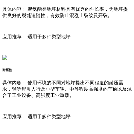
具体内容：
聚氨酯类地坪材料具有优秀的伸长率，为地坪提
供良好的裂缝追随性，有效防止混凝土裂纹及开裂。
应用推荐：
适用于多种类型地坪
耐压性
具体内容：
使用环境的不同对地坪提出不同程度的耐压需
求，轻等程度人行及小型车辆、中等程度高强度的车辆以及混
合了工业设备、高强度工业重载。
应用推荐：
适用于多种类型地坪