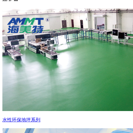
水性环保地坪系列